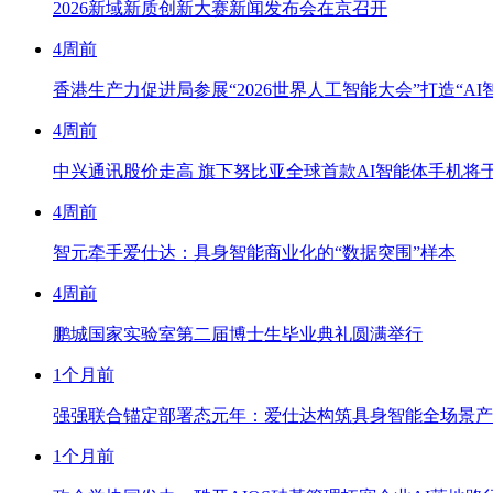
2026新域新质创新大赛新闻发布会在京召开
4周前
香港生产力促进局参展“2026世界人工智能大会”打造“AI
4周前
中兴通讯股价走高 旗下努比亚全球首款AI智能体手机将于WA
4周前
智元牵手爱仕达：具身智能商业化的“数据突围”样本
4周前
鹏城国家实验室第二届博士生毕业典礼圆满举行
1个月前
强强联合锚定部署态元年：爱仕达构筑具身智能全场景产
1个月前