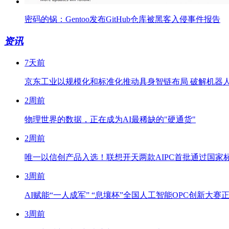
密码的锅：Gentoo发布GitHub仓库被黑客入侵事件报告
资讯
7天前
京东工业以规模化和标准化推动具身智链布局 破解机器
2周前
物理世界的数据，正在成为AI最稀缺的"硬通货"
2周前
唯一以信创产品入选！联想开天两款AIPC首批通过国家标
3周前
AI赋能“一人成军” “息壤杯”全国人工智能OPC创新大赛
3周前