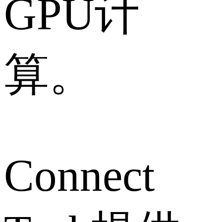
GPU计
算。
Connect