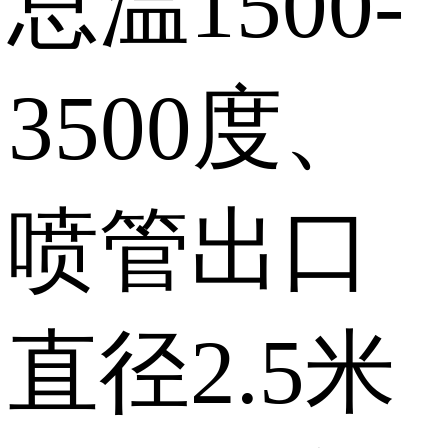
总温1500-
3500度、
喷管出口
直径2.5米