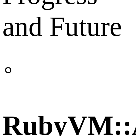
and Future
。
RubyVM::