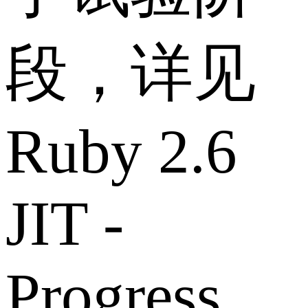
段，详见
Ruby 2.6
JIT -
Progress