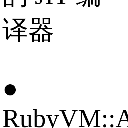
译器
●
RubyVM::Ab