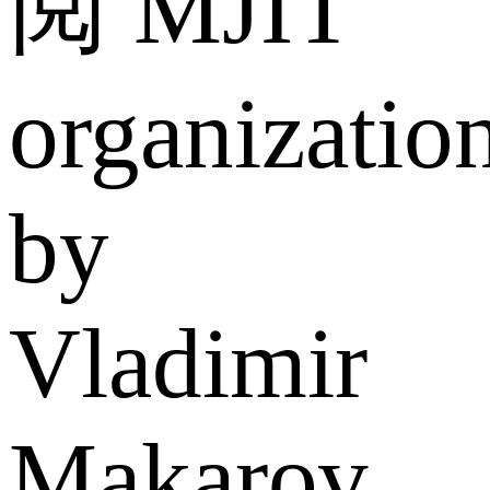
阅 MJIT
organizatio
by
Vladimir
Makarov