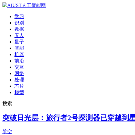
学习
识别
数据
无人
量子
智能
机器
前沿
交互
网络
处理
芯片
模型
搜索
突破日光层：旅行者2号探测器已穿越到
航空