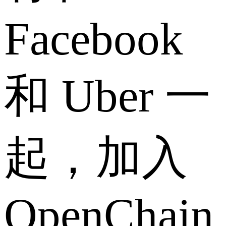
Facebook
和 Uber 一
起，加入
OpenChain