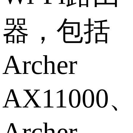
器，包括
Archer
AX11000
Archer