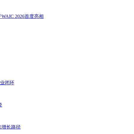
IC 2026首度亮相
业闭环
径
来增长路径