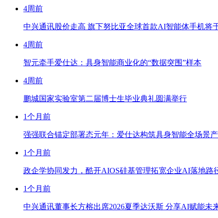
4周前
中兴通讯股价走高 旗下努比亚全球首款AI智能体手机将于WA
4周前
智元牵手爱仕达：具身智能商业化的“数据突围”样本
4周前
鹏城国家实验室第二届博士生毕业典礼圆满举行
1个月前
强强联合锚定部署态元年：爱仕达构筑具身智能全场景产
1个月前
政企学协同发力，酷开AIOS硅基管理拓宽企业AI落地路
1个月前
中兴通讯董事长方榕出席2026夏季达沃斯 分享AI赋能未