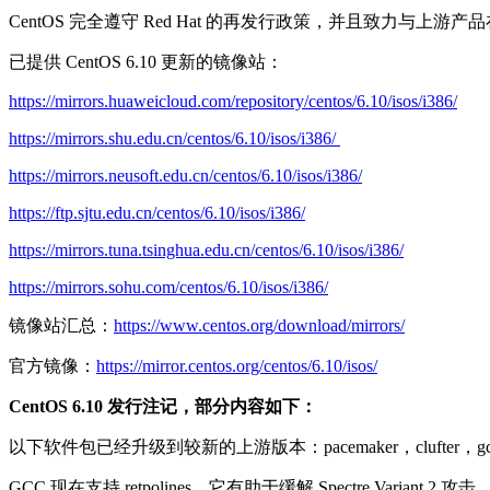
CentOS 完全遵守 Red Hat 的再发行政策，并且致力与上游产
已提供 CentOS 6.10 更新的镜像站：
https://mirrors.huaweicloud.com/repository/centos/6.10/isos/i386/
https://mirrors.shu.edu.cn/centos/6.10/isos/i386/
https://mirrors.neusoft.edu.cn/centos/6.10/isos/i386/
https://ftp.sjtu.edu.cn/centos/6.10/isos/i386/
https://mirrors.tuna.tsinghua.edu.cn/centos/6.10/isos/i386/
https://mirrors.sohu.com/centos/6.10/isos/i386/
镜像站汇总：
https://www.centos.org/download/mirrors/
官方镜像：
https://mirror.centos.org/centos/6.10/isos/
CentOS 6.10 发行注记，部分内容如下：
以下软件包已经升级到较新的上游版本：pacemaker，clufter，gcc-li
GCC 现在支持 retpolines，它有助于缓解 Spectre Variant 2 攻击