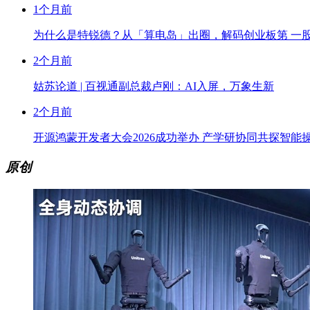
1个月前
为什么是特锐德？从「算电岛」出圈，解码创业板第 一
2个月前
姑苏论道 | 百视通副总裁卢刚：AI入屏，万象生新
2个月前
开源鸿蒙开发者大会2026成功举办 产学研协同共探智能
原创