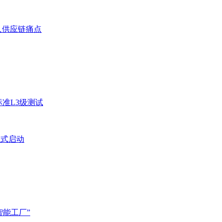
人供应链痛点
准L3级测试
正式启动
智能工厂”