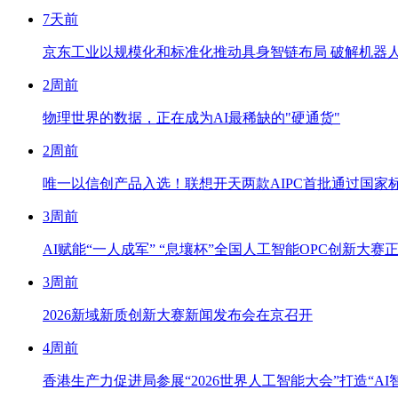
7天前
京东工业以规模化和标准化推动具身智链布局 破解机器
2周前
物理世界的数据，正在成为AI最稀缺的"硬通货"
2周前
唯一以信创产品入选！联想开天两款AIPC首批通过国家标
3周前
AI赋能“一人成军” “息壤杯”全国人工智能OPC创新大赛
3周前
2026新域新质创新大赛新闻发布会在京召开
4周前
香港生产力促进局参展“2026世界人工智能大会”打造“AI