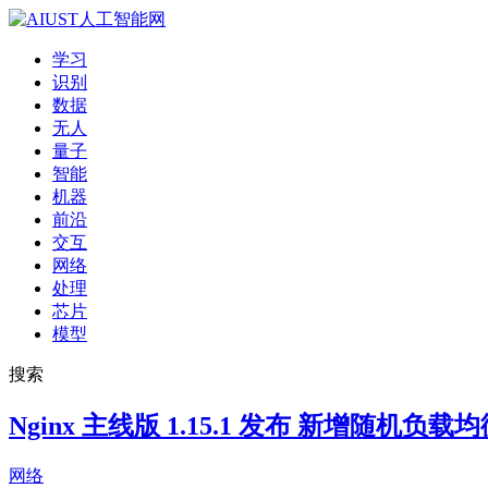
学习
识别
数据
无人
量子
智能
机器
前沿
交互
网络
处理
芯片
模型
搜索
Nginx 主线版 1.15.1 发布 新增随机负载
网络