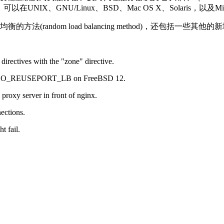
以在UNIX、GNU/Linux、BSD、Mac OS X、Solaris，以及Mi
的方法(random load balancing method)，还包括一些其他
irectives with the "zone" directive.
w uses SO_REUSEPORT_LB on FreeBSD 12.
roxy server in front of nginx.
ections.
t fail.