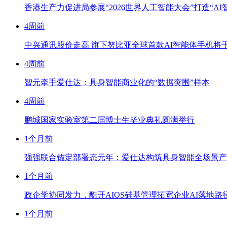
香港生产力促进局参展“2026世界人工智能大会”打造“AI
4周前
中兴通讯股价走高 旗下努比亚全球首款AI智能体手机将于WA
4周前
智元牵手爱仕达：具身智能商业化的“数据突围”样本
4周前
鹏城国家实验室第二届博士生毕业典礼圆满举行
1个月前
强强联合锚定部署态元年：爱仕达构筑具身智能全场景产
1个月前
政企学协同发力，酷开AIOS硅基管理拓宽企业AI落地路
1个月前