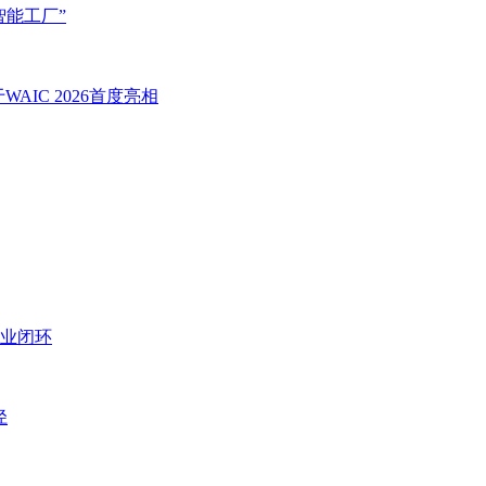
智能工厂”
IC 2026首度亮相
业闭环
径