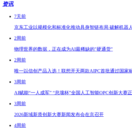
资讯
7天前
京东工业以规模化和标准化推动具身智链布局 破解机器
2周前
物理世界的数据，正在成为AI最稀缺的"硬通货"
2周前
唯一以信创产品入选！联想开天两款AIPC首批通过国家标
3周前
AI赋能“一人成军” “息壤杯”全国人工智能OPC创新大赛
3周前
2026新域新质创新大赛新闻发布会在京召开
4周前