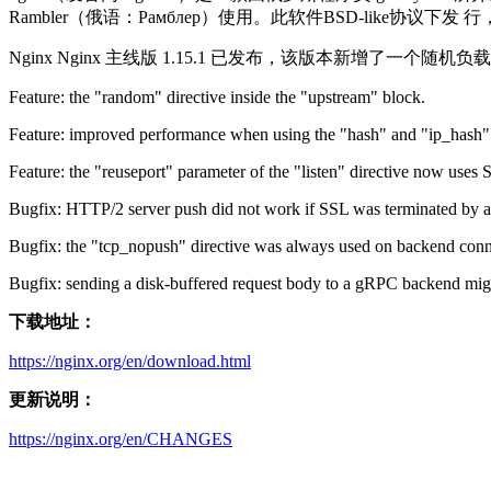
Rambler（俄语：Рамблер）使用。此软件BSD-like协议下发 行，可
Nginx Nginx 主线版 1.15.1 已发布，该版本新增了一个随机负载均衡
Feature: the "random" directive inside the "upstream" block.
Feature: improved performance when using the "hash" and "ip_hash" d
Feature: the "reuseport" parameter of the "listen" directive no
Bugfix: HTTP/2 server push did not work if SSL was terminated by a p
Bugfix: the "tcp_nopush" directive was always used on backend conn
Bugfix: sending a disk-buffered request body to a gRPC backend migh
下载地址：
https://nginx.org/en/download.html
更新说明：
https://nginx.org/en/CHANGES