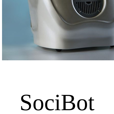
SociBot