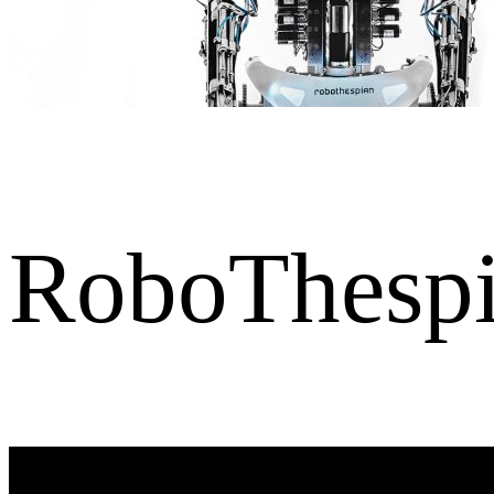
RoboThesp