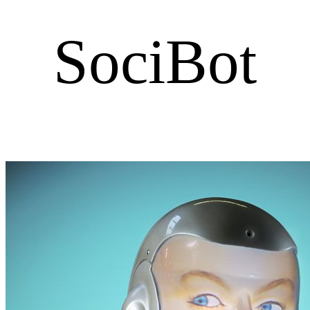
SociBot