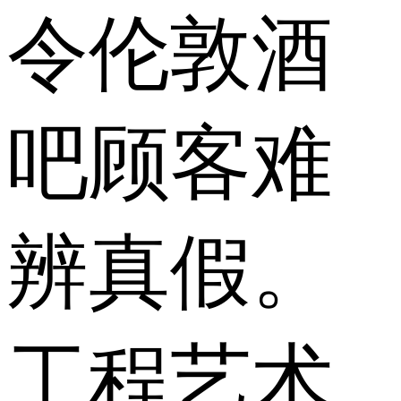
令伦敦酒
吧顾客难
辨真假。
工程艺术