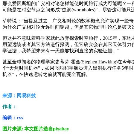
那么爱因斯坦的广义相对论怎样能使时间旅行成为可能呢？一
可能是在时空节点之间形成“虫洞(wormholes)”，尽管这
萨特说：“当提及过去，广义相对论的数学概念允许实现一些
为什么广义相对论允许时间穿越，但是其它物理理论总是破灭
但这并不意味着科学家就此放弃探索时空旅行，2015年，东地中
用望远镜或者其它方法进行探测，但它确实会在其它天体引力
学证据，我希望未来有一天能够找到直接的实验证据。”
甚至全球闻名的物理学家史蒂芬·霍金(Stephen Hawk
个“天然时间机器”，如果飞船和宇航员进入黑洞执行任务5年时间
机器”，在快速运转之前就可能完全瓦解。
来源：网易科技
作者：
编辑：cys
图片来源: 本文图片选自pixabay