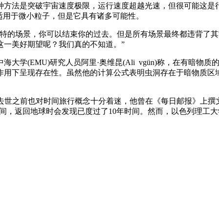
种方法是突破宇宙速度极限，运行速度超越光速，但很可能这是
可能只适用于微小粒子，但是它具有诸多可能性。
奇特的场景，你可以结束你的过去。但是所有场景最终都违背了
这一美好期望呢？我们真的不知道。”
海大学(EMU)研究人员阿里·奥维昆(Ali vgün)称，在有
作用下呈现存在性。虽然他的计算公式表明虫洞存在于暗物质区
ing)在今年去世之前也对时间旅行概念十分着迷，他曾在《每日邮报
，返回地球时会发现已度过了10年时间。然而，以色列理工大学物理学