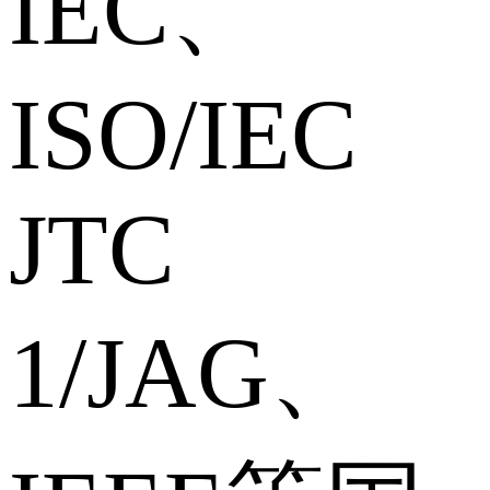
IEC、
ISO/IEC
JTC
1/JAG、