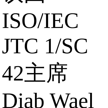
ISO/IEC
JTC 1/SC
42主席
Diab Wael