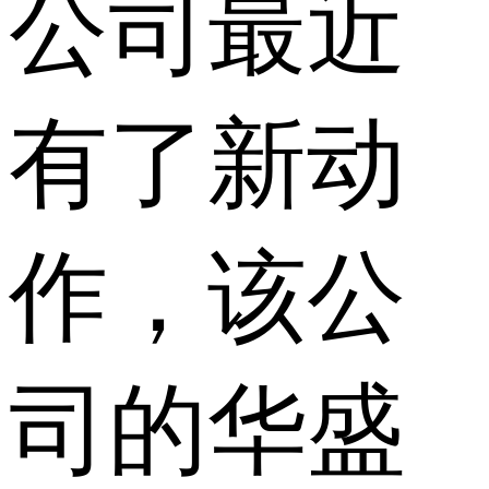
公司最近
有了新动
作，该公
司的华盛