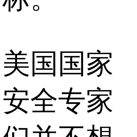
美国国家
安全专家