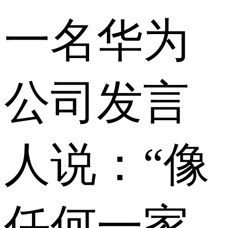
一名华为
公司发言
人说：“像
任何一家