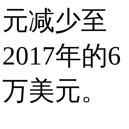
元减少至
2017年的6
万美元。