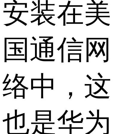
安装在美
国通信网
络中，这
也是华为