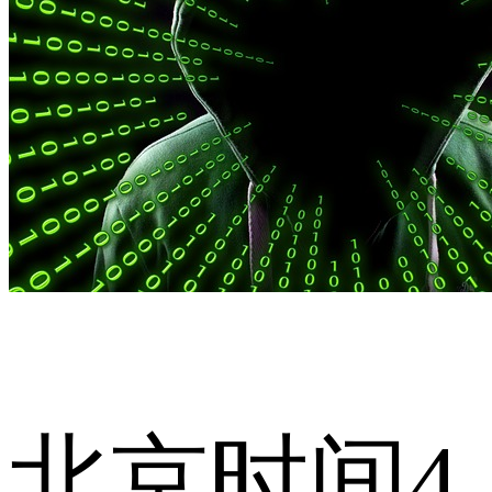
北京时间4