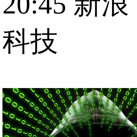
20:45
新浪
科技