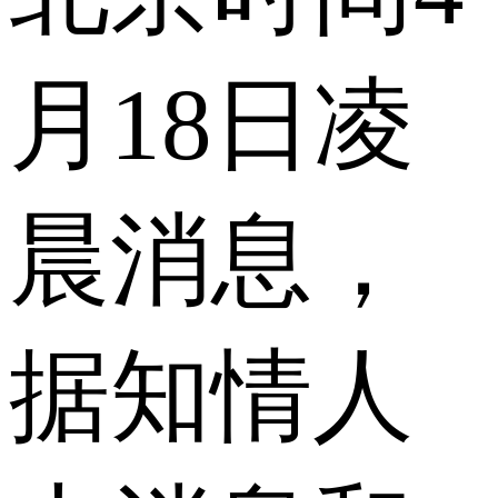
月18日凌
晨消息，
据知情人