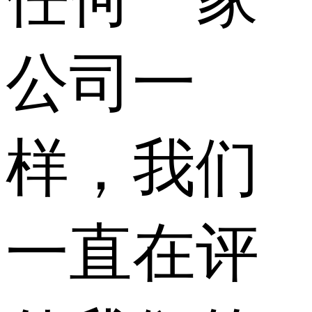
公司一
样，我们
一直在评