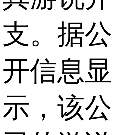
支。据公
开信息显
示，该公