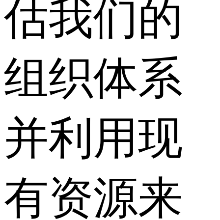
估我们的
组织体系
并利用现
有资源来