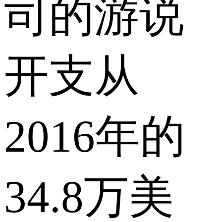
司的游说
开支从
2016年的
34.8万美