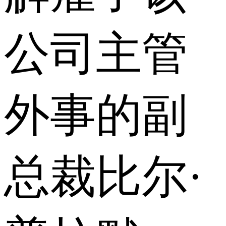
公司主管
外事的副
总裁比尔·